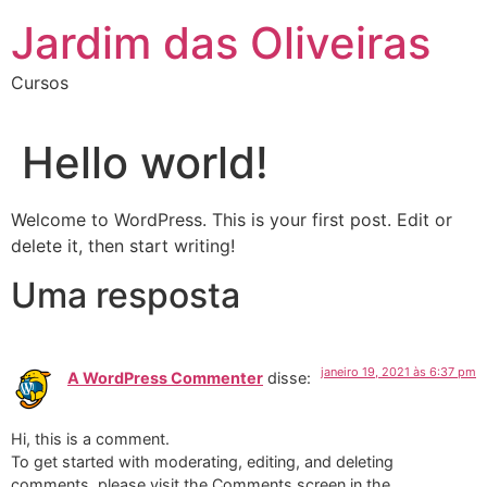
Ir
Jardim das Oliveiras
para
o
Cursos
conteúdo
Hello world!
Welcome to WordPress. This is your first post. Edit or
delete it, then start writing!
Uma resposta
janeiro 19, 2021 às 6:37 pm
A WordPress Commenter
disse:
Hi, this is a comment.
To get started with moderating, editing, and deleting
comments, please visit the Comments screen in the